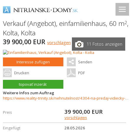
Verkauf (Angebot), einfamilienhaus, 60 m
,
2
Kolta
,
Kolta
39 900,00 EUR
vorschlagen
11 Fotos anzeigen
Interesse zufügen
Senden
Drucken
PDF
topovať inzerát
Weitere Infos zum Auftrag
https://www.reality-trinity.sk/nehnutelnost/4304-na-predaj-vidiecky-3-izbovy-rodinny-dom-v-obci-kolta
39 900,00
EUR
Preis
vorschlagen
Eingefügt
28.05.2026