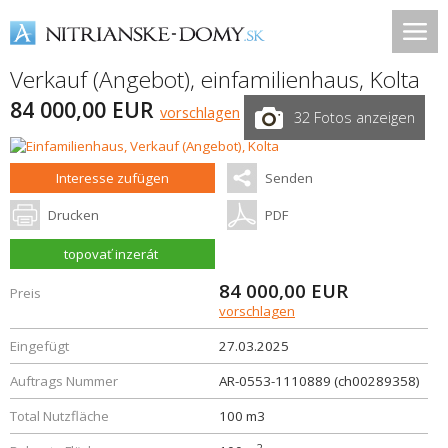
Verkauf (Angebot), einfamilienhaus,
Kolta
84 000,00 EUR
vorschlagen
32 Fotos anzeigen
Interesse zufügen
Senden
Drucken
PDF
topovať inzerát
84 000,00
EUR
Preis
vorschlagen
Eingefügt
27.03.2025
Auftrags Nummer
AR-0553-1110889 (ch00289358)
Total Nutzfläche
100 m3
2