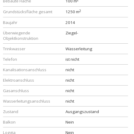
Bebaute Fläche
100 m
2
Grundstücksfläche gesamt
1250 m
Baujahr
2014
Überwiegende
Ziegel-
Objektkonstruktion
Trinkwasser
Wasserleitung
Telefon
ist nicht
Kanalisationsanschluss
nicht
Elektroanschluss
nicht
Gasanschluss
nicht
Wasserleitungsanschluss
nicht
Zustand
Ausgangszustand
Balkon
Nein
Loggia
Nein