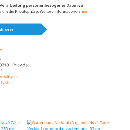
 Verarbeitung personenbezogener Daten zu
 um die Privatsphäre. Weitere Informationen
hier
ktieren
.
97101
Prievidza
11
reality.sk
ty.sk
, 250 m
Verkauf (Angebot), gartenhaus, 334 m
2
2