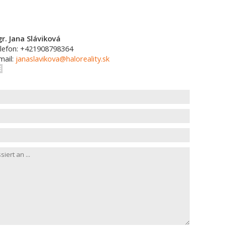
r. Jana Sláviková
lefon: +421908798364
mail:
janaslavikova@haloreality.sk