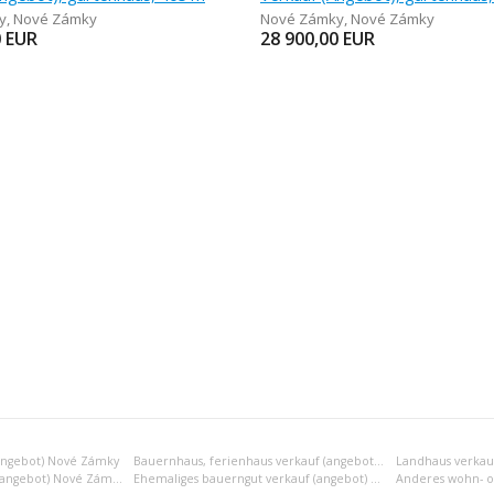
y
,
Nové Zámky
Nové Zámky
,
Nové Zámky
0
EUR
28 900,00
EUR
angebot) Nové Zámky
Bauernhaus, ferienhaus verkauf (angebot) Nové Zámky
Landhaus verkau
Familienvilla verkauf (angebot) Nové Zámky
Ehemaliges bauerngut verkauf (angebot) Nové Zámky