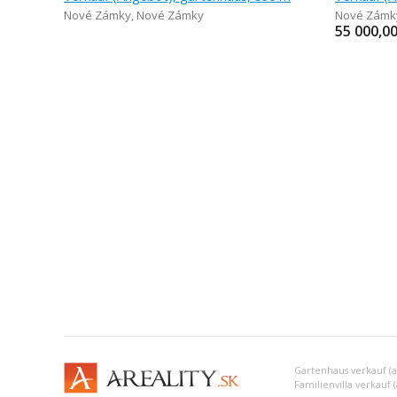
Nové Zámky
,
Nové Zámky
Nové Zámk
55 000,0
Gartenhaus verkauf (