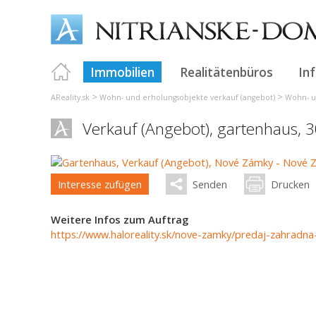
Immobilien
Realitätenbüros
In
>
>
AReality.sk
Wohn- und erholungsobjekte verkauf (angebot)
Wohn- u
Verkauf (Angebot), gartenhaus, 
Interesse zufügen
Senden
Drucken
Weitere Infos zum Auftrag