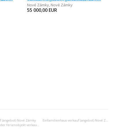
Nové Zámky
,
Nové Zámky
55 000,00
EUR
f (angebot) Nové Zámky
Einfamilienhaus verkauf (angebot) Nové Zámky
Anderes wohn- oder ferienobjekt verkauf (angebot) Nové Zámky