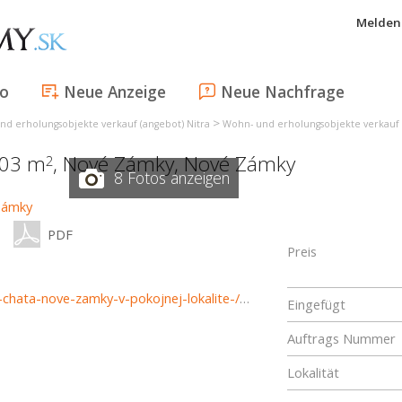
Melden 
fo
Neue Anzeige
Neue Nachfrage
>
nd erholungsobjekte verkauf (angebot) Nitra
Wohn- und erholungsobjekte verkauf
303 m
,
Nové Zámky
,
Nové Zámky
2
8 Fotos anzeigen
PDF
Preis
https://www.haloreality.sk/nove-zamky/predaj-zahradna-chata-nove-zamky-v-pokojnej-lokalite-/72806
Eingefügt
Auftrags Nummer
Lokalität