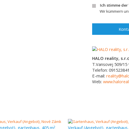
Ich stimme der
Wir kümmern uns
Konta
HALO reality, s.r.o
T.Vansovej 509/15
Telefon:
09152384
E-mail:
reality@halo
Web:
www.haloreali
Angebot), gartenhaus, 405 m
Verkauf (Angebot), gartenhaus
2