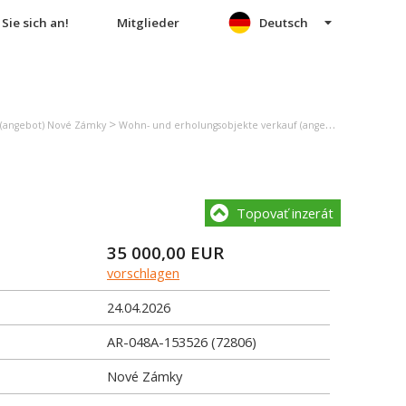
Sie sich an!
Mitglieder
Deutsch
>
 (angebot) Nové Zámky
Wohn- und erholungsobjekte verkauf (angebot) Nové Zámky
Topovať inzerát
35 000,00
EUR
vorschlagen
24.04.2026
AR-048A-153526 (72806)
Nové Zámky