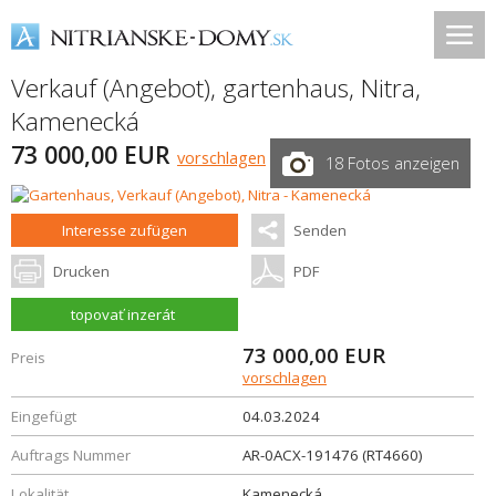
Verkauf (Angebot), gartenhaus,
Nitra
,
Kamenecká
73 000,00 EUR
vorschlagen
18 Fotos anzeigen
Interesse zufügen
Senden
Drucken
PDF
topovať inzerát
73 000,00
EUR
Preis
vorschlagen
Eingefügt
04.03.2024
Auftrags Nummer
AR-0ACX-191476 (RT4660)
Lokalität
Kamenecká