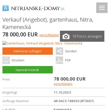
Verkauf (Angebot), gartenhaus,
Nitra
,
Kamenecká
78 000,00 EUR
vorschlagen
18 Fotos anzeigen
Interesse zufügen
Senden
Drucken
PDF
topovať inzerát
78 000,00
EUR
Preis
vorschlagen
Eingefügt
11.10.2023
Auftrags Nummer
AR-0ACX-188593 (RT3697)
Lokalität
Kamenecká