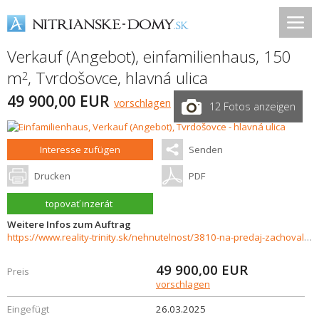
Verkauf (Angebot), einfamilienhaus, 150
m
,
Tvrdošovce
,
hlavná ulica
2
49 900,00 EUR
vorschlagen
12 Fotos anzeigen
Interesse zufügen
Senden
Drucken
PDF
topovať inzerát
Weitere Infos zum Auftrag
https://www.reality-trinity.sk/nehnutelnost/3810-na-predaj-zachovaly-vidiecky-rodinny-dom-v-obci-tvrdosovce
49 900,00
EUR
Preis
vorschlagen
Eingefügt
26.03.2025