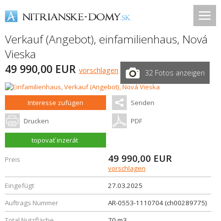
Verkauf (Angebot), einfamilienhaus,
Nová
Vieska
49 990,00 EUR
vorschlagen
32 Fotos anzeigen
Interesse zufügen
Senden
Drucken
PDF
topovať inzerát
49 990,00
EUR
Preis
vorschlagen
Eingefügt
27.03.2025
Auftrags Nummer
AR-0553-1110704 (ch00289775)
Total Nutzfläche
70 m3