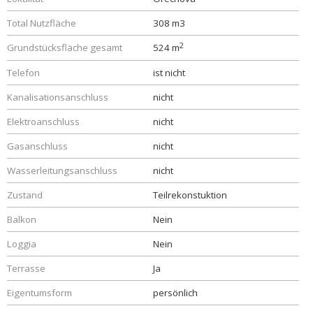
Total Nutzfläche
308 m3
2
Grundstücksfläche gesamt
524 m
Telefon
ist nicht
Kanalisationsanschluss
nicht
Elektroanschluss
nicht
Gasanschluss
nicht
Wasserleitungsanschluss
nicht
Zustand
Teilrekonstuktion
Balkon
Nein
Loggia
Nein
Terrasse
Ja
Eigentumsform
persönlich