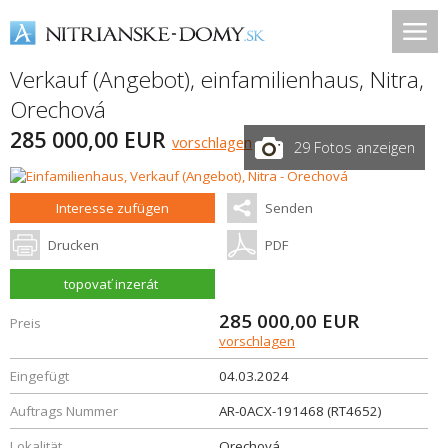
Verkauf (Angebot), einfamilienhaus,
Nitra
,
Orechová
285 000,00 EUR
vorschlagen
29 Fotos anzeigen
Interesse zufügen
Senden
Drucken
PDF
topovať inzerát
285 000,00
EUR
Preis
vorschlagen
Eingefügt
04.03.2024
Auftrags Nummer
AR-0ACX-191468 (RT4652)
Lokalität
Orechová