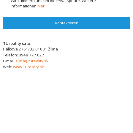
Wir kümmern uns um die Privatsphäre. Weitere
Informationen
hier
Kontaktieren
TUreality s.r.o.
Hálkova 2761/33
01001
Žilina
Telefon:
0948 777 027
E-mail:
zilina@tureality.sk
Web:
www.TUreality.sk