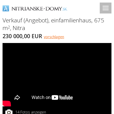
Verkauf (Angebot), einfamilienhaus, 675
m
,
Nitra
2
230 000,00 EUR
vorschlagen
14 Fotos anzeigen