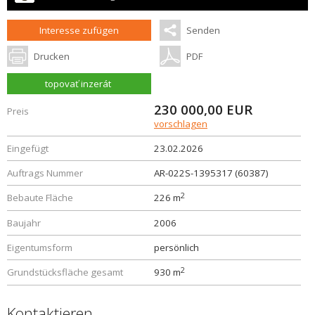
Interesse zufügen
Senden
Drucken
PDF
topovať inzerát
230 000,00
EUR
Preis
vorschlagen
Eingefügt
23.02.2026
Auftrags Nummer
AR-022S-1395317 (60387)
2
Bebaute Fläche
226 m
Baujahr
2006
Eigentumsform
persönlich
2
Grundstücksfläche gesamt
930 m
Kontaktieren