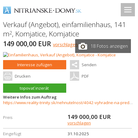
Verkauf (Angebot), einfamilienhaus, 141
m
,
Komjatice
,
Komjatice
2
149 000,00 EUR
vorschlagen
18 Fotos anzeigen
Interesse zufügen
Senden
Drucken
PDF
topovať inzerát
Weitere Infos zum Auftrag
https://www.reality-trinity.sk/nehnutelnost/4042-vyhradne-na-predaj-tehlovy-4-izbovy-rodinny-dom-v-obci-komjatice-3d-prehliadka
149 000,00
EUR
Preis
vorschlagen
Eingefügt
31.10.2025