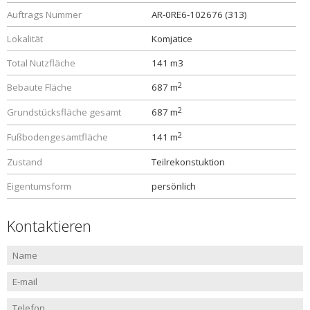
Auftrags Nummer
AR-0RE6-102676 (313)
Lokalität
Komjatice
Total Nutzfläche
141 m3
2
Bebaute Fläche
687 m
2
Grundstücksfläche gesamt
687 m
2
Fußbodengesamtfläche
141 m
Zustand
Teilrekonstuktion
Eigentumsform
persönlich
Kontaktieren