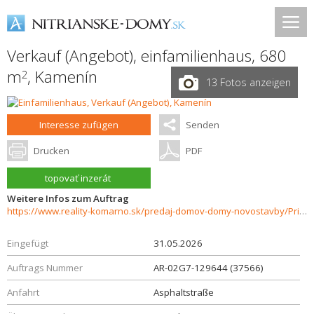
Verkauf (Angebot), einfamilienhaus, 680
m
,
Kamenín
2
13 Fotos anzeigen
Interesse zufügen
Senden
Drucken
PDF
topovať inzerát
Weitere Infos zum Auftrag
https://www.reality-komarno.sk/predaj-domov-domy-novostavby/Priestranny-rodinny-dom-v-malebnej-obci-Kamenin-37566/?utm_source=areality&utm_medium=xml&utm_term=37566&utm_content=dom&utm_campaign=portaly
Eingefügt
31.05.2026
Auftrags Nummer
AR-02G7-129644 (37566)
Anfahrt
Asphaltstraße