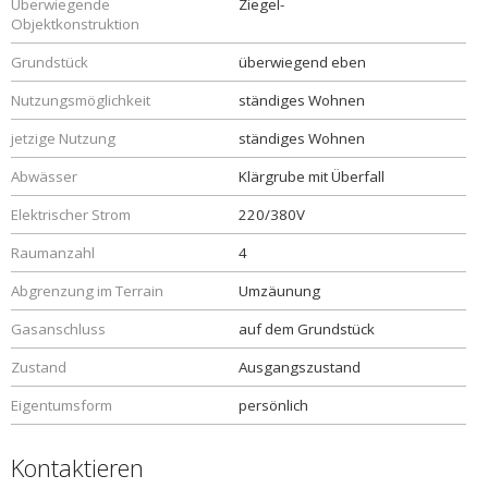
Überwiegende
Ziegel-
Objektkonstruktion
Grundstück
überwiegend eben
Nutzungsmöglichkeit
ständiges Wohnen
jetzige Nutzung
ständiges Wohnen
Abwässer
Klärgrube mit Überfall
Elektrischer Strom
220/380V
Raumanzahl
4
Abgrenzung im Terrain
Umzäunung
Gasanschluss
auf dem Grundstück
Zustand
Ausgangszustand
Eigentumsform
persönlich
Kontaktieren