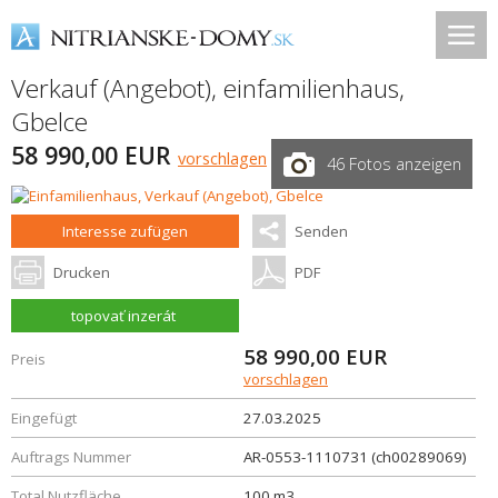
Verkauf (Angebot), einfamilienhaus,
Gbelce
58 990,00 EUR
vorschlagen
46 Fotos anzeigen
Interesse zufügen
Senden
Drucken
PDF
topovať inzerát
58 990,00
EUR
Preis
vorschlagen
Eingefügt
27.03.2025
Auftrags Nummer
AR-0553-1110731 (ch00289069)
Total Nutzfläche
100 m3