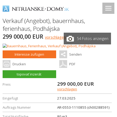
Verkauf (Angebot), bauernhaus,
ferienhaus,
Podhájska
299 000,00 EUR
vorschlagen
54 Fotos anzeigen
Interesse zufügen
Senden
Drucken
PDF
topovať inzerát
299 000,00
EUR
Preis
vorschlagen
Eingefügt
27.03.2025
Auftrags Nummer
AR-0553-1110855 (ch00288591)
Total Nutzfläche
80 m3