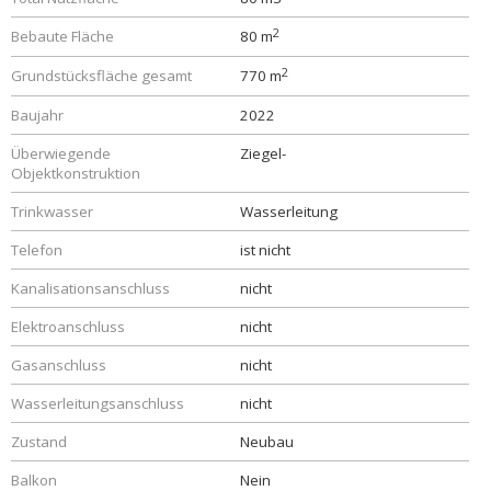
2
Bebaute Fläche
80 m
2
Grundstücksfläche gesamt
770 m
Baujahr
2022
Überwiegende
Ziegel-
Objektkonstruktion
Trinkwasser
Wasserleitung
Telefon
ist nicht
Kanalisationsanschluss
nicht
Elektroanschluss
nicht
Gasanschluss
nicht
Wasserleitungsanschluss
nicht
Zustand
Neubau
Balkon
Nein