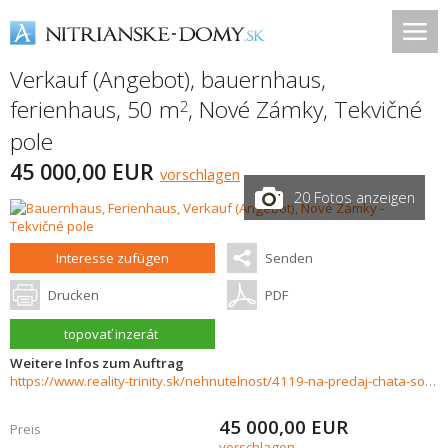
Verkauf (Angebot), bauernhaus,
ferienhaus, 50 m
,
Nové Zámky
,
Tekvičné
2
pole
45 000,00 EUR
vorschlagen
20 Fotos anzeigen
Interesse zufügen
Senden
Drucken
PDF
topovať inzerát
Weitere Infos zum Auftrag
https://www.reality-trinity.sk/nehnutelnost/4119-na-predaj-chata-so-zahradou-v-novych-zamkoch
45 000,00
EUR
Preis
vorschlagen