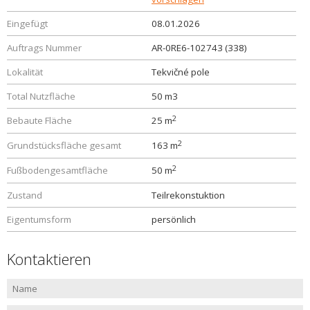
Eingefügt
08.01.2026
Auftrags Nummer
AR-0RE6-102743 (338)
Lokalität
Tekvičné pole
Total Nutzfläche
50 m3
2
Bebaute Fläche
25 m
2
Grundstücksfläche gesamt
163 m
2
Fußbodengesamtfläche
50 m
Zustand
Teilrekonstuktion
Eigentumsform
persönlich
Kontaktieren