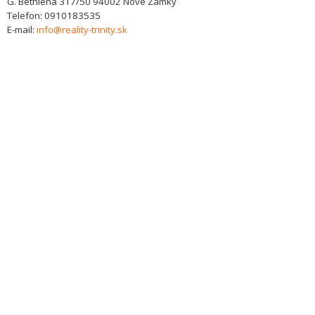
G. Bethlena 317/50
94002
Nové Zámky
Telefon:
0910183535
E-mail:
info@reality-trinity.sk