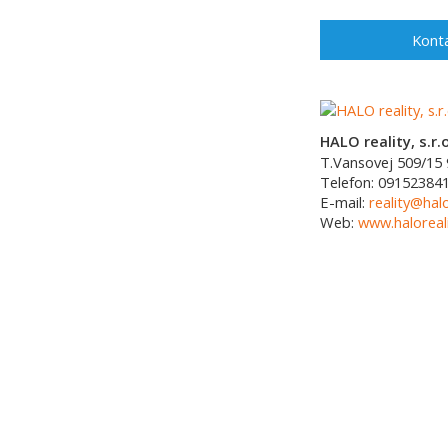
Konta
HALO reality, s.r.o
T.Vansovej 509/15
Telefon:
09152384
E-mail:
reality@halo
Web:
www.haloreali