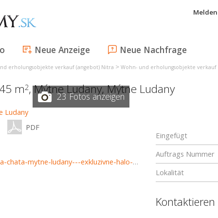
Melden 
fo
Neue Anzeige
Neue Nachfrage
>
nd erholungsobjekte verkauf (angebot) Nitra
Wohn- und erholungsobjekte verkauf 
945 m
,
Mýtne Ludany
,
Mýtne Ludany
2
23 Fotos anzeigen
PDF
Eingefügt
Auftrags Nummer
https://www.haloreality.sk/mytne-ludany/predaj-zahradna-chata-mytne-ludany---exkluzivne-halo-reality/72373
Lokalität
Kontaktieren