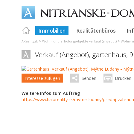
Immobilien
Realitätenbüros
In
>
>
AReality.sk
Wohn- und erholungsobjekte verkauf (angebot)
Wohn- u
Verkauf (Angebot), gartenhaus, 
Interesse zufügen
Senden
Drucken
Weitere Infos zum Auftrag