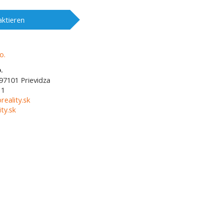
ktieren
.
97101
Prievidza
11
reality.sk
ty.sk