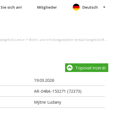
Sie sich an!
Mitglieder
Deutsch
>
>
(angebot) Levice
Wohn- und erholungsobjekte verkauf (angebot) Mýtne Ludany
G
Topovať inzerát
19.03.2026
AR-048A-153271 (72373)
Mýtne Ludany