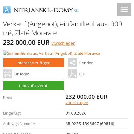
Verkauf (Angebot), einfamilienhaus, 300
m
,
Zlaté Moravce
2
232 000,00 EUR
vorschlagen
Interesse zufügen
Senden
Drucken
PDF
topovať inzerát
232 000,00
EUR
Preis
vorschlagen
Eingefügt
31.03.2026
Auftrags Nummer
AR-022S-1395697 (60816)
2