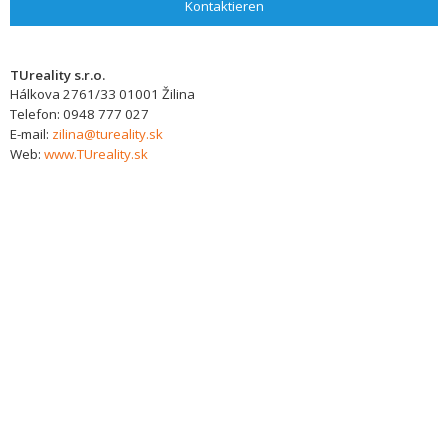
Kontaktieren
TUreality s.r.o.
Hálkova 2761/33
01001
Žilina
Telefon:
0948 777 027
E-mail:
zilina@tureality.sk
Web:
www.TUreality.sk