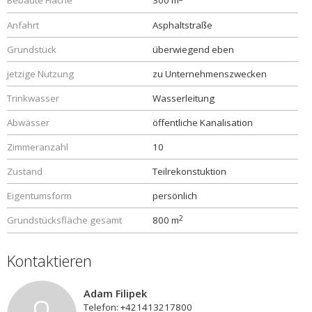
Bebaute Fläche
300 m
Anfahrt
Asphaltstraße
Grundstück
überwiegend eben
jetzige Nutzung
zu Unternehmenszwecken
Trinkwasser
Wasserleitung
Abwässer
öffentliche Kanalisation
Zimmeranzahl
10
Zustand
Teilrekonstuktion
Eigentumsform
persönlich
2
Grundstücksfläche gesamt
800 m
Kontaktieren
Adam Filipek
Telefon: +421413217800