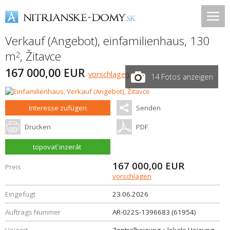
Verkauf (Angebot), einfamilienhaus, 130
m
,
Žitavce
2
167 000,00 EUR
vorschlagen
14 Fotos anzeigen
Interesse zufügen
Senden
Drucken
PDF
topovať inzerát
167 000,00
EUR
Preis
vorschlagen
Eingefügt
23.06.2026
Auftrags Nummer
AR-022S-1396683 (61954)