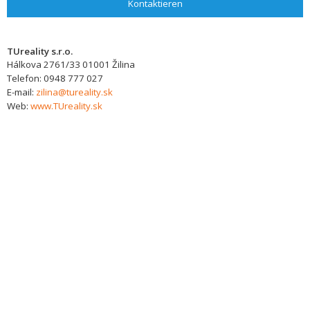
Kontaktieren
TUreality s.r.o.
Hálkova 2761/33
01001
Žilina
Telefon:
0948 777 027
E-mail:
zilina@tureality.sk
Web:
www.TUreality.sk