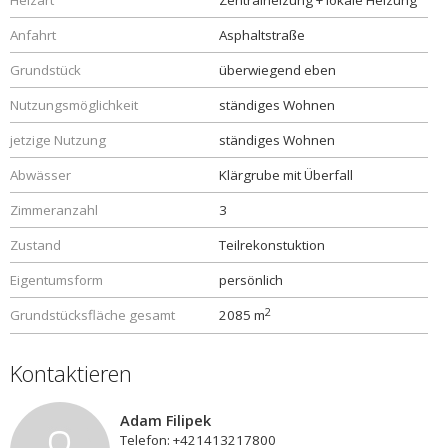
Heizart
Zentralheizung + lokale Heizung
Anfahrt
Asphaltstraße
Grundstück
überwiegend eben
Nutzungsmöglichkeit
ständiges Wohnen
jetzige Nutzung
ständiges Wohnen
Abwässer
Klärgrube mit Überfall
Zimmeranzahl
3
Zustand
Teilrekonstuktion
Eigentumsform
persönlich
2
Grundstücksfläche gesamt
2085 m
Kontaktieren
Adam Filipek
Telefon: +421413217800