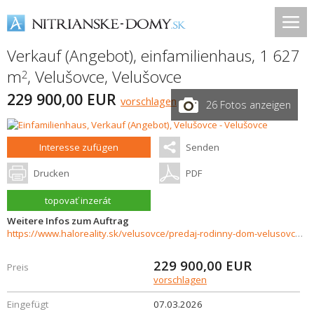
Verkauf (Angebot), einfamilienhaus, 1 627
m
,
Velušovce
,
Velušovce
2
229 900,00 EUR
vorschlagen
26 Fotos anzeigen
Interesse zufügen
Senden
Drucken
PDF
topovať inzerát
Weitere Infos zum Auftrag
https://www.haloreality.sk/velusovce/predaj-rodinny-dom-velusovce-s-dvojgarazou---novostavba---exkluzivne-halo-reality/72190
229 900,00
EUR
Preis
vorschlagen
Eingefügt
07.03.2026