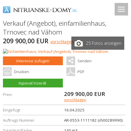
Verkauf (Angebot), einfamilienhaus,
Trnovec nad Váhom
209 900,00 EUR
vorschlagen
25 Fotos anzeigen
Interesse zufügen
Senden
Drucken
PDF
topovať inzerát
209 900,00
EUR
Preis
vorschlagen
Eingefügt
16.04.2025
Auftrags Nummer
AR-0553-1111182 (ch00289990)
Total Nutzfläche
140 m3