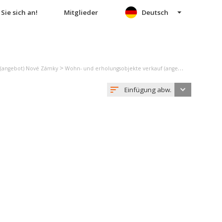
Sie sich an!
Mitglieder
Deutsch
>
>
 (angebot) Nové Zámky
Wohn- und erholungsobjekte verkauf (angebot) Trávnica
E
Einfügung abw.