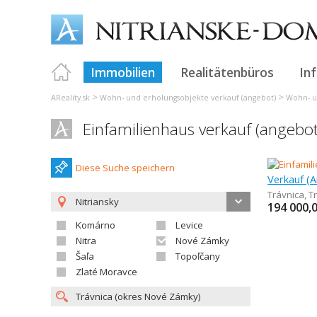
Immobilien
Realitätenbüros
In
>
>
AReality.sk
Wohn- und erholungsobjekte verkauf (angebot)
Wohn- u
Einfamilienhaus verkauf (angebot
Diese Suche speichern
Trávnica
,
T
Nitriansky
194 000,
Komárno
Levice
Nitra
Nové Zámky
Šaľa
Topoľčany
Zlaté Moravce