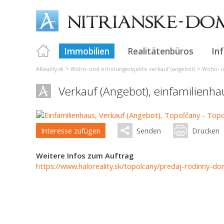
Immobilien
Realitätenbüros
In
>
>
AReality.sk
Wohn- und erholungsobjekte verkauf (angebot)
Wohn- u
Verkauf (Angebot), einfamilienh
Interesse zufügen
Senden
Drucken
Weitere Infos zum Auftrag