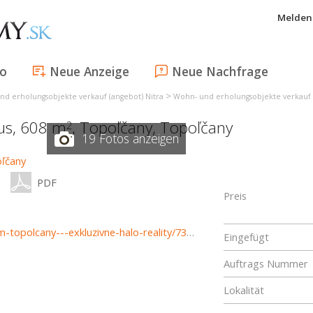
Melden 
fo
Neue Anzeige
Neue Nachfrage
>
nd erholungsobjekte verkauf (angebot) Nitra
Wohn- und erholungsobjekte verkauf 
aus, 608 m
,
Topoľčany
,
Topoľčany
2
19 Fotos anzeigen
PDF
Preis
https://www.haloreality.sk/topolcany/predaj-rodinny-dom-topolcany---exkluzivne-halo-reality/73156
Eingefügt
Auftrags Nummer
Lokalität