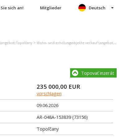
Sie sich an!
Mitglieder
Deutsch
>
>
(angebot) Topoľčany
Wohn- und erholungsobjekte verkauf (angebot) Topoľčany
Ei
Topovať inzerát
235 000,00
EUR
vorschlagen
09.06.2026
AR-048A-153839 (73156)
Topoľčany