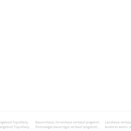
angebot) Topoľčany
Bauernhaus, ferienhaus verkauf (angebot) Topoľčany
Landhaus verkauf
(angebot) Topoľčany
Ehemaliges bauerngut verkauf (angebot) Topoľčany