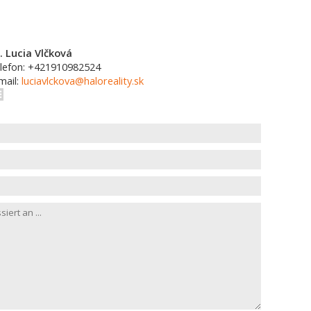
. Lucia Vlčková
lefon: +421910982524
mail:
luciavlckova@haloreality.sk