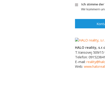
Ich stimme der
Wir kümmern uns
Konta
HALO reality, s.r.o
T.Vansovej 509/15
Telefon:
09152384
E-mail:
reality@halo
Web:
www.haloreali