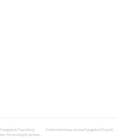
 (angebot) Topoľčany
Einfamilienhaus verkauf (angebot) Topoľčany
Anderes wohn- oder ferienobjekt verkauf (angebot) Topoľčany