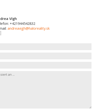
drea Vígh
lefon: +421944542832
mail:
andreavigh@haloreality.sk