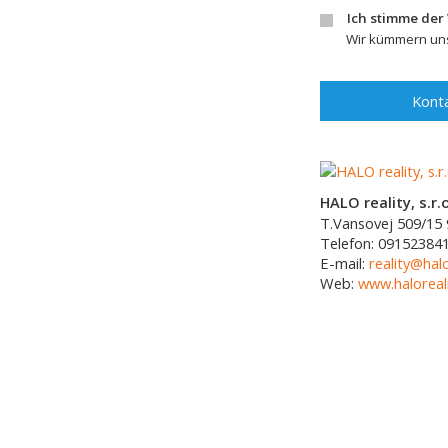
Ich stimme der
Wir kümmern uns
Konta
HALO reality, s.r.o
T.Vansovej 509/15
Telefon:
09152384
E-mail:
reality@halo
Web:
www.haloreali