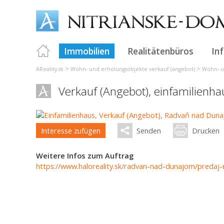
Immobilien
Realitätenbüros
In
>
>
AReality.sk
Wohn- und erholungsobjekte verkauf (angebot)
Wohn- u
Verkauf (Angebot), einfamilienh
Interesse zufügen
Senden
Drucken
Weitere Infos zum Auftrag