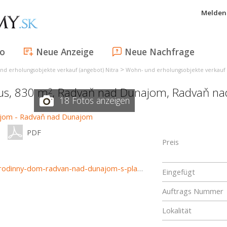
Melden 
fo
Neue Anzeige
Neue Nachfrage
>
nd erholungsobjekte verkauf (angebot) Nitra
Wohn- und erholungsobjekte verkauf
aus, 830 m
,
Radvaň nad Dunajom
,
Radvaň na
2
18 Fotos anzeigen
PDF
Preis
https://www.haloreality.sk/radvan-nad-dunajom/predaj-rodinny-dom-radvan-nad-dunajom-s-platnym-stavebnym-povolenim---vo-vystavbe---exkluzivne-halo-reality/72875
Eingefügt
Auftrags Nummer
Lokalität