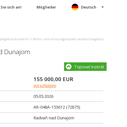
Sie sich an!
Mitglieder
Deutsch
>
 (angebot) Komárno
Wohn- und erholungsobjekte verkauf (angebot) Radvaň nad Dunajom
d Dunajom
Topovať inzerát
155 000,00
EUR
vorschlagen
05.05.2026
AR-048A-153612 (72875)
Radvaň nad Dunajom