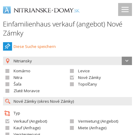
Einfamilienhaus verkauf (angebot) Nové
Zámky
Diese Suche speichern
Nitriansky
Komárno
Levice
Nitra
Nové Zámky
Šaľa
Topoľčany
Zlaté Moravce
Typ
Verkauf (Angebot)
Vermietung (Angebot)
Kauf (Anfrage)
Miete (Anfrage)
Versteigerung