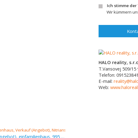
Ich stimme der
Wir kümmern uns
Konta
HALO reality, s.r.o
T.Vansovej 509/15
Telefon:
09152384
E-mail:
reality@halo
Web:
www.haloreali
Verkauf (Angebot), einfamilienhaus, 995 m