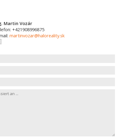
g. Martin Vozár
lefon: +421908996875
mail:
martinvozar@haloreality.sk