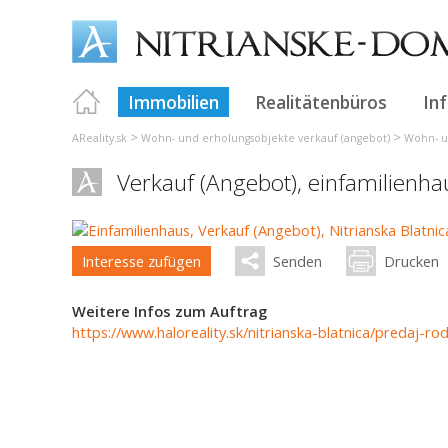
Immobilien
Realitätenbüros
In
>
>
AReality.sk
Wohn- und erholungsobjekte verkauf (angebot)
Wohn- u
Verkauf (Angebot), einfamilienh
Interesse zufügen
Senden
Drucken
Weitere Infos zum Auftrag