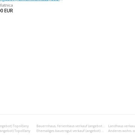
Blatnica
00
EUR
angebot) Topoľčany
Bauernhaus, ferienhaus verkauf (angebot) Topoľčany
Landhaus verkauf
(angebot) Topoľčany
Ehemaliges bauerngut verkauf (angebot) Topoľčany