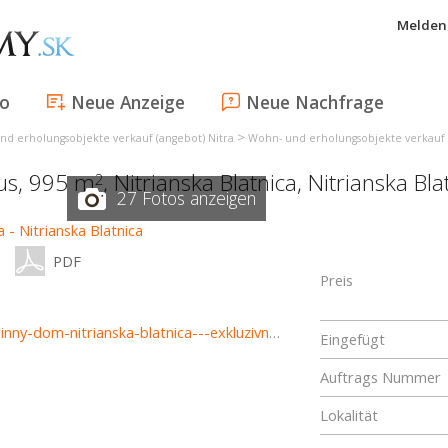
Melden 
fo
Neue Anzeige
Neue Nachfrage
>
nd erholungsobjekte verkauf (angebot) Nitra
Wohn- und erholungsobjekte verkauf 
aus, 995 m
,
Nitrianska Blatnica
,
Nitrianska Bla
2
27 Fotos anzeigen
PDF
Preis
https://www.haloreality.sk/nitrianska-blatnica/predaj-rodinny-dom-nitrianska-blatnica---exkluzivne-halo-reality/73246
Eingefügt
Auftrags Nummer
Lokalität