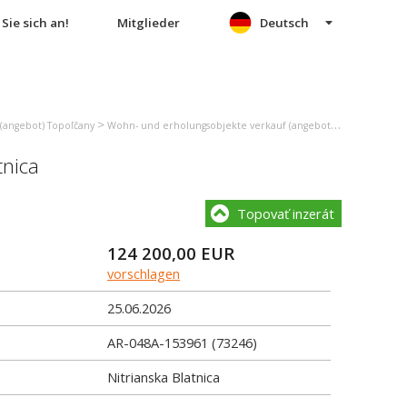
Sie sich an!
Mitglieder
Deutsch
>
(angebot) Topoľčany
Wohn- und erholungsobjekte verkauf (angebot) Nitrianska Blatnica
tnica
Topovať inzerát
124 200,00
EUR
vorschlagen
25.06.2026
AR-048A-153961 (73246)
Nitrianska Blatnica