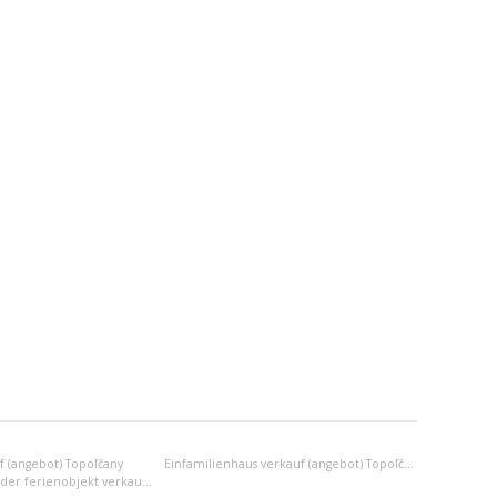
 (angebot) Topoľčany
Einfamilienhaus verkauf (angebot) Topoľčany
Anderes wohn- oder ferienobjekt verkauf (angebot) Topoľčany