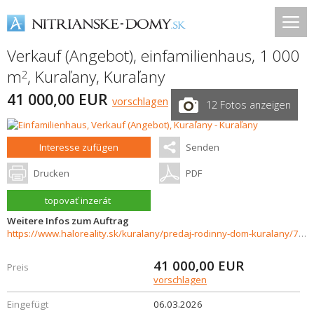
Verkauf (Angebot), einfamilienhaus, 1 000
m
,
Kuraľany
,
Kuraľany
2
41 000,00 EUR
vorschlagen
12 Fotos anzeigen
Interesse zufügen
Senden
Drucken
PDF
topovať inzerát
Weitere Infos zum Auftrag
https://www.haloreality.sk/kuralany/predaj-rodinny-dom-kuralany/72217
41 000,00
EUR
Preis
vorschlagen
Eingefügt
06.03.2026