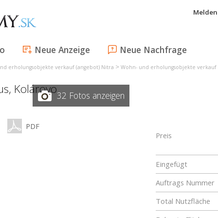
Melden 
fo
Neue Anzeige
Neue Nachfrage
>
nd erholungsobjekte verkauf (angebot) Nitra
Wohn- und erholungsobjekte verkauf
us,
Kolárovo
32 Fotos anzeigen
PDF
Preis
Eingefügt
Auftrags Nummer
Total Nutzfläche