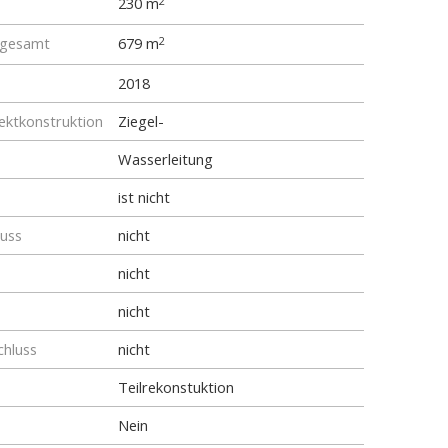
230 m
2
 gesamt
679 m
2
2018
ktkonstruktion
Ziegel-
Wasserleitung
ist nicht
luss
nicht
nicht
nicht
chluss
nicht
Teilrekonstuktion
Nein