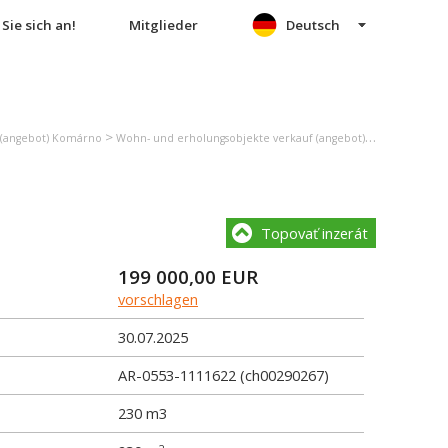
Sie sich an!
Mitglieder
Deutsch
>
>
 (angebot) Komárno
Wohn- und erholungsobjekte verkauf (angebot) Kolárovo
Ein
Topovať inzerát
199 000,00
EUR
vorschlagen
30.07.2025
AR-0553-1111622 (ch00290267)
230 m3