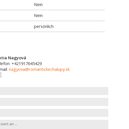
Nein
Nein
persönlich
ntia Nagyová
lefon: +421917645429
mail:
nagyova@romantickechalupy.sk