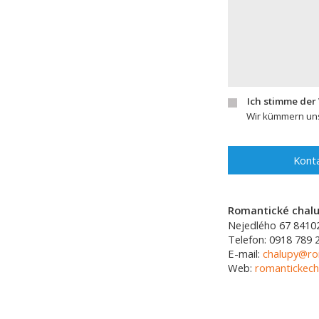
Ich stimme der
Wir kümmern uns
Konta
Romantické chalup
Nejedlého 67
8410
Telefon:
0918 789 
E-mail:
chalupy@ro
Web:
romantickech