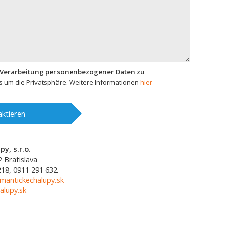
 Verarbeitung personenbezogener Daten zu
 um die Privatsphäre. Weitere Informationen
hier
ktieren
y, s.r.o.
2
Bratislava
218, 0911 291 632
mantickechalupy.sk
alupy.sk