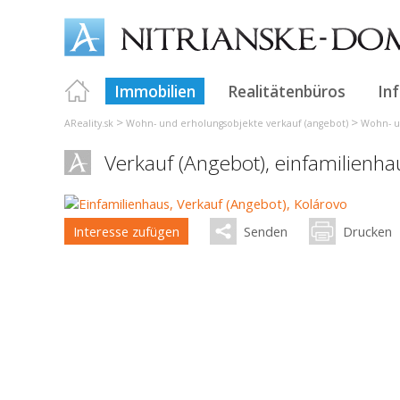
Immobilien
Realitätenbüros
In
>
>
AReality.sk
Wohn- und erholungsobjekte verkauf (angebot)
Wohn- u
Verkauf (Angebot), einfamilienha
Interesse zufügen
Senden
Drucken