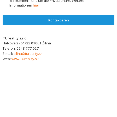
Wir kümmern uns um die Privatsphäre. Weitere
Informationen
hier
Kontaktieren
TUreality s.r.o.
Hálkova 2761/33
01001
Žilina
Telefon:
0948 777 027
E-mail:
zilina@tureality.sk
Web:
www.TUreality.sk