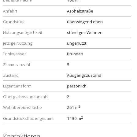
Bebaute Fläche
180 m
Anfahrt
Asphaltstraße
Grundstück
überwiegend eben
Nutzungsmöglichkeit
ständiges Wohnen
jetzige Nutzung
ungenutzt
Trinkwasser
Brunnen
Zimmeranzahl
5
Zustand
Ausgangszustand
Eigentumsform
persönlich
Obergschossanzanzahl
2
2
Wohnbereichsfläche
261 m
2
Grundstücksfläche gesamt
1430 m
Kontaktieren