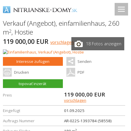
Verkauf (Angebot), einfamilienhaus, 260
m
,
Hostie
2
119 000,00 EUR
vorschlagen
18 Fotos anzeigen
Interesse zufügen
Senden
Drucken
PDF
topovať inzerát
119 000,00
EUR
Preis
vorschlagen
Eingefügt
01.09.2025
Auftrags Nummer
AR-022S-1393784 (58558)
2