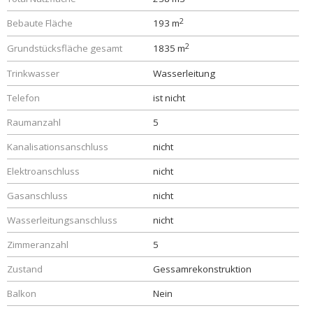
2
Bebaute Fläche
193 m
2
Grundstücksfläche gesamt
1835 m
Trinkwasser
Wasserleitung
Telefon
ist nicht
Raumanzahl
5
Kanalisationsanschluss
nicht
Elektroanschluss
nicht
Gasanschluss
nicht
Wasserleitungsanschluss
nicht
Zimmeranzahl
5
Zustand
Gessamrekonstruktion
Balkon
Nein