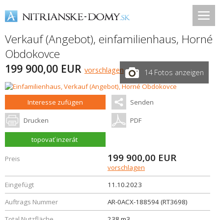
Verkauf (Angebot), einfamilienhaus,
Horné
Obdokovce
199 900,00 EUR
vorschlagen
14 Fotos anzeigen
Interesse zufügen
Senden
Drucken
PDF
topovať inzerát
199 900,00
EUR
Preis
vorschlagen
Eingefügt
11.10.2023
Auftrags Nummer
AR-0ACX-188594 (RT3698)
Total Nutzfläche
238 m3