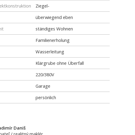
ktkonstruktion
Ziegel-
überwiegend eben
it
ständiges Wohnen
Familienerholung
Wasserleitung
Klärgrube ohne Überfall
220/380V
Garage
persönlich
adimír Daniš
nateľ / realitný maklér