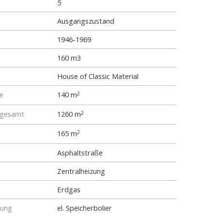
5
Ausgangszustand
1946-1969
160 m3
House of Classic Material
e
140 m
2
 gesamt
1260 m
2
165 m
2
Asphaltstraße
Zentralheizung
Erdgas
tung
el. Speicherbolier