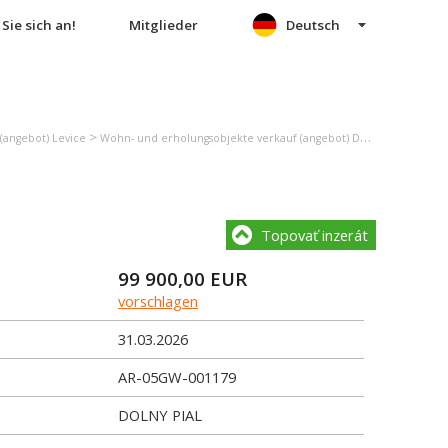
Sie sich an!
Mitglieder
Deutsch
>
>
(angebot) Levice
Wohn- und erholungsobjekte verkauf (angebot) Dolný Pial
Einfa
Topovať inzerát
99 900,00
EUR
vorschlagen
31.03.2026
AR-05GW-001179
DOLNY PIAL