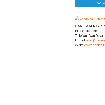
Konta
DANIS AGENCY s.r
Pri Podlužianke 3
9
Telefon:
Danišová: 
E-mail:
info@danis
Web:
www.danisage