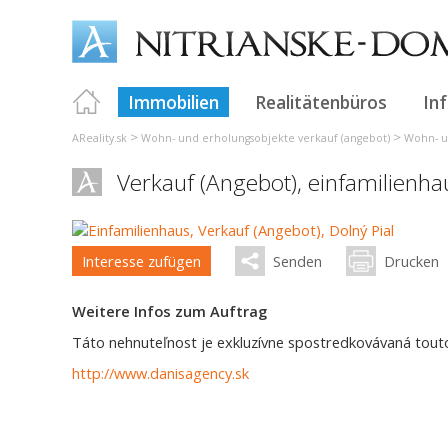
Immobilien
Realitätenbüros
In
>
>
AReality.sk
Wohn- und erholungsobjekte verkauf (angebot)
Wohn- u
Verkauf (Angebot), einfamilienh
Interesse zufügen
Senden
Drucken
Weitere Infos zum Auftrag
Táto nehnuteľnost je exkluzívne spostredkovávaná touto 
http://www.danisagency.sk