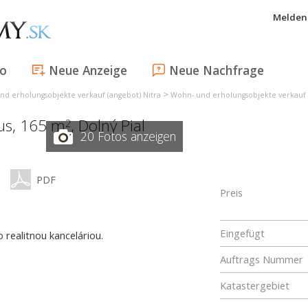
Melden 
fo
Neue Anzeige
Neue Nachfrage
>
nd erholungsobjekte verkauf (angebot) Nitra
Wohn- und erholungsobjekte verkauf 
aus, 165 m
,
Dolný Pial
2
20 Fotos anzeigen
PDF
Preis
Eingefügt
realitnou kanceláriou.
Auftrags Nummer
Katastergebiet