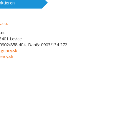
ktieren
.o.
3401
Levice
0902/858 404, Daniš: 0903/134 272
agency.sk
ncy.sk