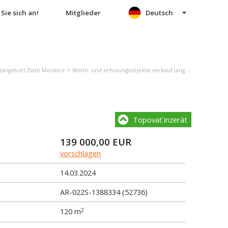
Sie sich an!
Mitglieder
Deutsch
>
(angebot) Zlaté Moravce
Wohn- und erholungsobjekte verkauf (angebot) Beladice
Topovať inzerát
139 000,00
EUR
vorschlagen
14.03.2024
AR-022S-1388334 (52736)
120 m
2