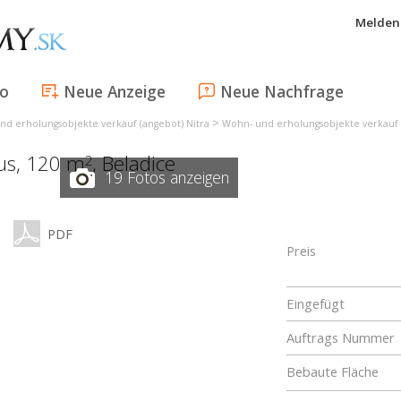
Melden 
fo
Neue Anzeige
Neue Nachfrage
>
nd erholungsobjekte verkauf (angebot) Nitra
Wohn- und erholungsobjekte verkauf 
aus, 120 m
,
Beladice
2
19 Fotos anzeigen
PDF
Preis
Eingefügt
Auftrags Nummer
Bebaute Fläche