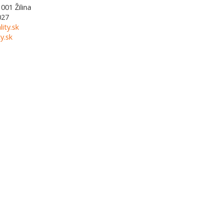
1001
Žilina
027
lity.sk
y.sk