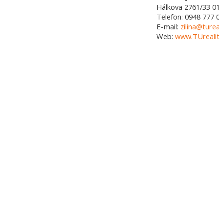
Hálkova 2761/33
0
Telefon:
0948 777 
E-mail:
zilina@turea
Web:
www.TUrealit