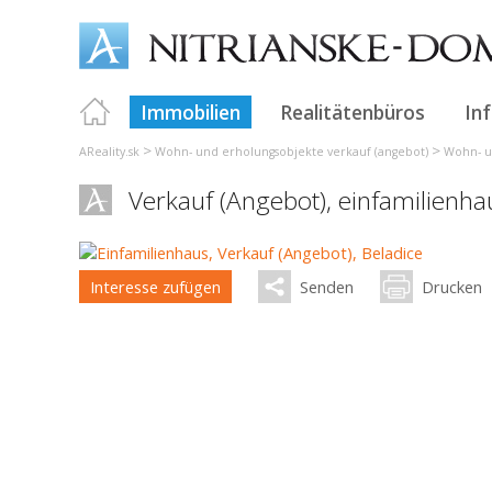
Immobilien
Realitätenbüros
In
>
>
AReality.sk
Wohn- und erholungsobjekte verkauf (angebot)
Wohn- u
Verkauf (Angebot), einfamilienh
Interesse zufügen
Senden
Drucken