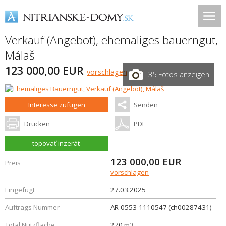
Verkauf (Angebot), ehemaliges bauerngut,
Málaš
123 000,00 EUR
vorschlagen
35 Fotos anzeigen
Interesse zufügen
Senden
Drucken
PDF
topovať inzerát
123 000,00
EUR
Preis
vorschlagen
Eingefügt
27.03.2025
Auftrags Nummer
AR-0553-1110547 (ch00287431)
Total Nutzfläche
270 m3