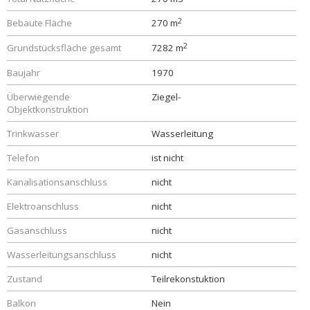
2
Bebaute Fläche
270 m
2
Grundstücksfläche gesamt
7282 m
Baujahr
1970
Überwiegende
Ziegel-
Objektkonstruktion
Trinkwasser
Wasserleitung
Telefon
ist nicht
Kanalisationsanschluss
nicht
Elektroanschluss
nicht
Gasanschluss
nicht
Wasserleitungsanschluss
nicht
Zustand
Teilrekonstuktion
Balkon
Nein