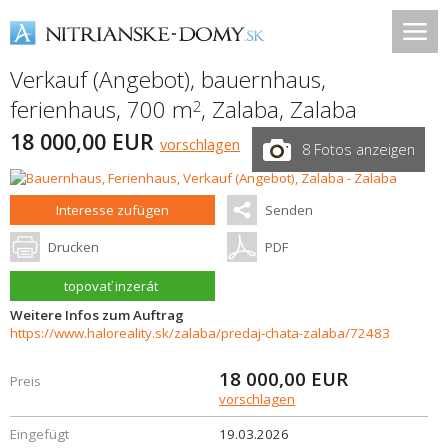
Verkauf (Angebot), bauernhaus,
ferienhaus, 700 m
,
Zalaba
,
Zalaba
2
18 000,00 EUR
vorschlagen
8 Fotos anzeigen
Interesse zufügen
Senden
Drucken
PDF
topovať inzerát
Weitere Infos zum Auftrag
https://www.haloreality.sk/zalaba/predaj-chata-zalaba/72483
18 000,00
EUR
Preis
vorschlagen
Eingefügt
19.03.2026