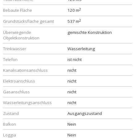
2
Bebaute Fläche
120 m
2
Grundstücksfläche gesamt
537 m
Überwiegende
gemischte Konstruktion
Objektkonstruktion
Trinkwasser
Wasserleitung
Telefon
ist nicht
Kanalisationsanschluss
nicht
Elektroanschluss
nicht
Gasanschluss
nicht
Wasserleitungsanschluss
nicht
Zustand
Ausgangszustand
Balkon
Nein
Loggia
Nein