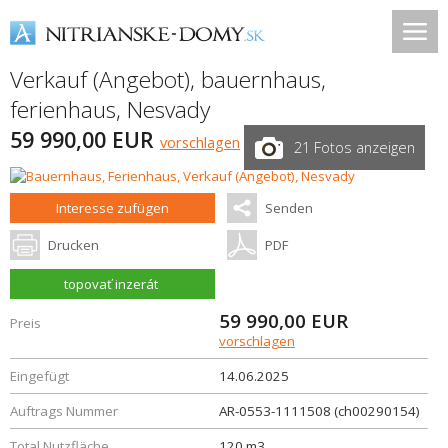
Verkauf (Angebot), bauernhaus,
ferienhaus,
Nesvady
59 990,00 EUR
vorschlagen
21 Fotos anzeigen
Interesse zufügen
Senden
Drucken
PDF
topovať inzerát
59 990,00
EUR
Preis
vorschlagen
Eingefügt
14.06.2025
Auftrags Nummer
AR-0553-1111508 (ch00290154)
Total Nutzfläche
120 m3