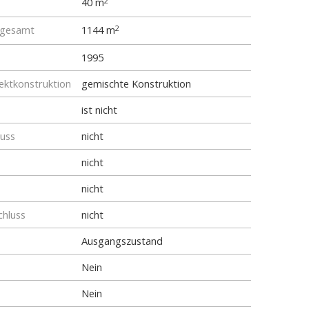
40 m
2
 gesamt
1144 m
2
1995
ktkonstruktion
gemischte Konstruktion
ist nicht
luss
nicht
nicht
nicht
chluss
nicht
Ausgangszustand
Nein
Nein