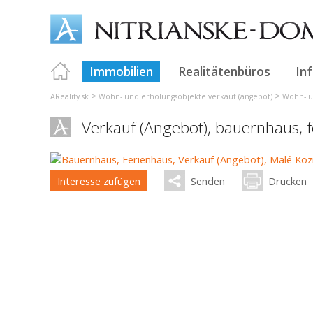
Immobilien
Realitätenbüros
In
>
>
AReality.sk
Wohn- und erholungsobjekte verkauf (angebot)
Wohn- u
Verkauf (Angebot), bauernhaus, 
Interesse zufügen
Senden
Drucken