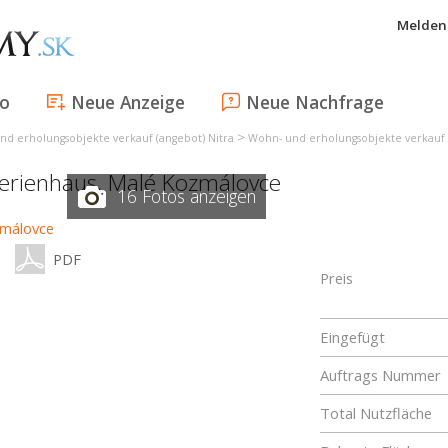
Melden 
fo
Neue Anzeige
Neue Nachfrage
>
nd erholungsobjekte verkauf (angebot) Nitra
Wohn- und erholungsobjekte verkauf 
ferienhaus,
Malé Kozmálovce
16 Fotos anzeigen
PDF
Preis
Eingefügt
Auftrags Nummer
Total Nutzfläche