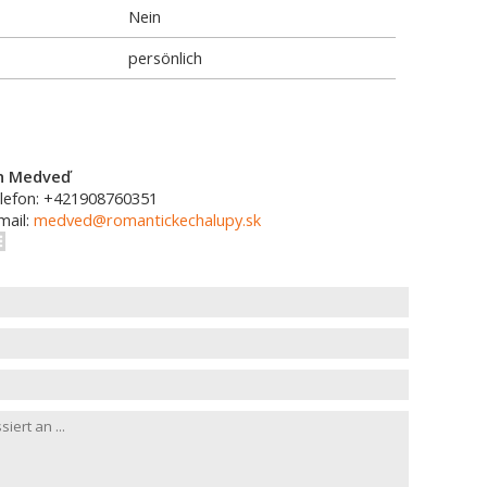
Nein
persönlich
n Medveď
lefon: +421908760351
mail:
medved@romantickechalupy.sk