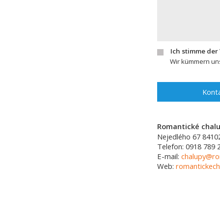
Ich stimme der
Wir kümmern uns
Konta
Romantické chalup
Nejedlého 67
8410
Telefon:
0918 789 
E-mail:
chalupy@ro
Web:
romantickech