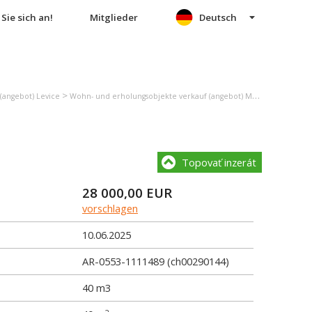
Sie sich an!
Mitglieder
Deutsch
>
(angebot) Levice
Wohn- und erholungsobjekte verkauf (angebot) Malé Kozmálovce
Topovať inzerát
28 000,00
EUR
vorschlagen
10.06.2025
AR-0553-1111489 (ch00290144)
40 m3