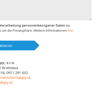
 Verarbeitung personenbezogener Daten zu
 um die Privatsphäre. Weitere Informationen
hier
ktieren
y, s.r.o.
2
Bratislava
218, 0911 291 632
mantickechalupy.sk
alupy.sk