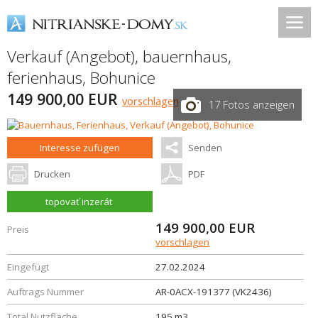
Verkauf (Angebot), bauernhaus,
ferienhaus,
Bohunice
149 900,00 EUR
vorschlagen
17 Fotos anzeigen
Interesse zufügen
Senden
Drucken
PDF
topovať inzerát
149 900,00
EUR
Preis
vorschlagen
Eingefügt
27.02.2024
Auftrags Nummer
AR-0ACX-191377 (VK2436)
Total Nutzfläche
195 m3