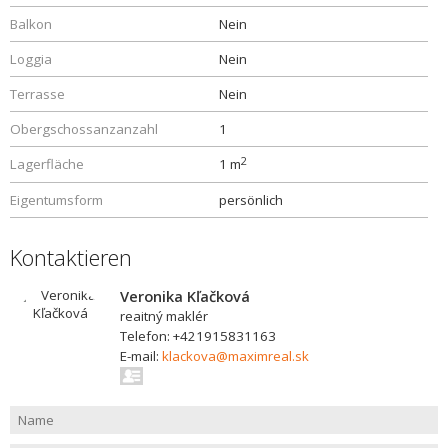
Balkon
Nein
Loggia
Nein
Terrasse
Nein
Obergschossanzanzahl
1
2
Lagerfläche
1 m
Eigentumsform
persönlich
Kontaktieren
Veronika Kľačková
reaitný maklér
Telefon: +421915831163
E-mail:
klackova@maximreal.sk