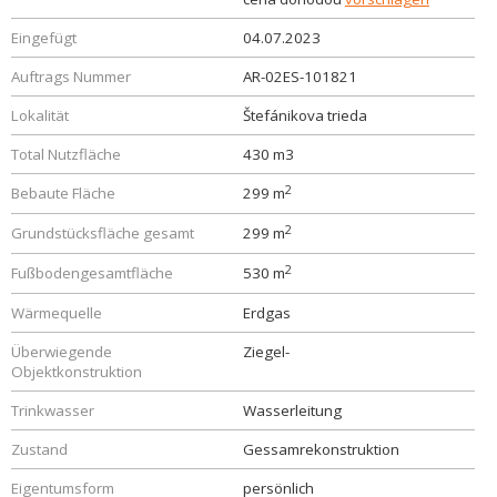
Eingefügt
04.07.2023
Auftrags Nummer
AR-02ES-101821
Lokalität
Štefánikova trieda
Total Nutzfläche
430 m3
2
Bebaute Fläche
299 m
2
Grundstücksfläche gesamt
299 m
2
Fußbodengesamtfläche
530 m
Wärmequelle
Erdgas
Überwiegende
Ziegel-
Objektkonstruktion
Trinkwasser
Wasserleitung
Zustand
Gessamrekonstruktion
Eigentumsform
persönlich