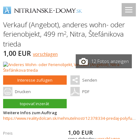
Verkauf (Angebot), anderes wohn- oder
ferienobjekt, 499 m
,
Nitra
,
Štefánikova
2
trieda
1,00 EUR
vorschlagen
12 Fotos anzeigen
Interesse zufügen
Senden
Drucken
PDF
topovať inzerát
Weitere Infos zum Auftrag
https://www.realitydolcan.sk/nehnutelnost/12378334-predaj-polyfunkcna-budova-v-centre-na-predaj-nitra
1,00
EUR
Preis
cena dohodou
vorschlagen