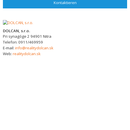
Kontaktieren
DOLCAN, s.r.o.
Pri synagóge 2
94901
Nitra
Telefon:
0911/469959
E-mail:
info@realitydolcan.sk
Web:
realitydolcan.sk