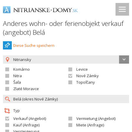
Anderes wohn- oder ferienobjekt verkauf
(angebot) Belá
Diese Suche speichern
Nitriansky
Komárno
Levice
Nitra
Nové Zámky
Šaľa
Topoľčany
Zlaté Moravce
Typ
Verkauf (Angebot)
Vermietung (Angebot)
Kauf (Anfrage)
Miete (Anfrage)
Versteigerung