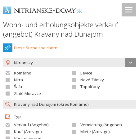
Wohn- und erholungsobjekte verkauf
(angebot) Kravany nad Dunajom
Diese Suche speichern
Nitriansky
Komárno
Levice
Nitra
Nové Zámky
Šaľa
Topoľčany
Zlaté Moravce
Typ
Verkauf (Angebot)
Vermietung (Angebot)
Kauf (Anfrage)
Miete (Anfrage)
Versteigerung