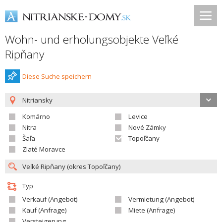
Wohn- und erholungsobjekte Veľké
Ripňany
Diese Suche speichern
Nitriansky
Komárno
Levice
Nitra
Nové Zámky
Šaľa
Topoľčany
Zlaté Moravce
Typ
Verkauf (Angebot)
Vermietung (Angebot)
Kauf (Anfrage)
Miete (Anfrage)
Versteigerung