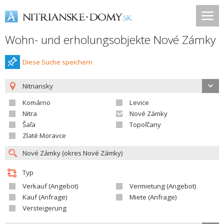
Wohn- und erholungsobjekte Nové Zámky
Diese Suche speichern
Nitriansky
Komárno
Levice
Nitra
Nové Zámky
Šaľa
Topoľčany
Zlaté Moravce
Typ
Verkauf (Angebot)
Vermietung (Angebot)
Kauf (Anfrage)
Miete (Anfrage)
Versteigerung