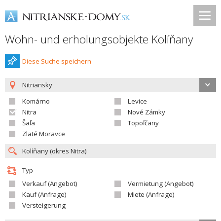
Wohn- und erholungsobjekte Kolíňany
Diese Suche speichern
Nitriansky
Komárno
Levice
Nitra
Nové Zámky
Šaľa
Topoľčany
Zlaté Moravce
Typ
Verkauf (Angebot)
Vermietung (Angebot)
Kauf (Anfrage)
Miete (Anfrage)
Versteigerung