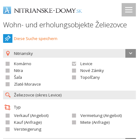
Wohn- und erholungsobjekte Želiezovce
Diese Suche speichern
Nitriansky
Komárno
Levice
Nitra
Nové Zámky
Šaľa
Topoľčany
Zlaté Moravce
Typ
Verkauf (Angebot)
Vermietung (Angebot)
Kauf (Anfrage)
Miete (Anfrage)
Versteigerung