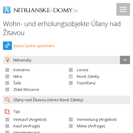
Wohn- und erholungsobjekte Úľany nad
Žitavou
Diese Suche speichern
Nitriansky
Komárno
Levice
Nitra
Nové Zámky
Šaľa
Topoľčany
Zlaté Moravce
Typ
Verkauf (Angebot)
Vermietung (Angebot)
Kauf (Anfrage)
Miete (Anfrage)
Versteigerung