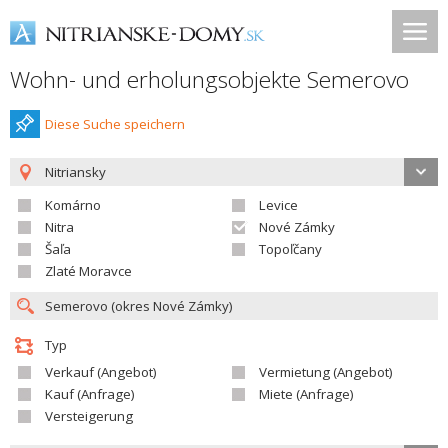
Wohn- und erholungsobjekte Semerovo
Diese Suche speichern
Nitriansky
Komárno
Levice
Nitra
Nové Zámky
Šaľa
Topoľčany
Zlaté Moravce
Typ
Verkauf (Angebot)
Vermietung (Angebot)
Kauf (Anfrage)
Miete (Anfrage)
Versteigerung