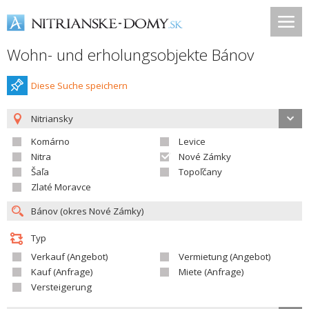
Wohn- und erholungsobjekte Bánov
Diese Suche speichern
Nitriansky
Komárno
Levice
Nitra
Nové Zámky
Šaľa
Topoľčany
Zlaté Moravce
Typ
Verkauf (Angebot)
Vermietung (Angebot)
Kauf (Anfrage)
Miete (Anfrage)
Versteigerung