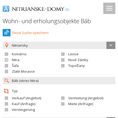
Wohn- und erholungsobjekte Báb
Diese Suche speichern
Nitriansky
Komárno
Levice
Nitra
Nové Zámky
Šaľa
Topoľčany
Zlaté Moravce
Typ
Verkauf (Angebot)
Vermietung (Angebot)
Kauf (Anfrage)
Miete (Anfrage)
Versteigerung