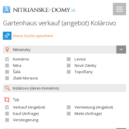
Gartenhaus verkauf (angebot) Kolárovo
Diese Suche speichern
Nitriansky
Komárno
Levice
Nitra
Nové Zámky
Šaľa
Topoľčany
Zlaté Moravce
Typ
Verkauf (Angebot)
Vermietung (Angebot)
Kauf (Anfrage)
Miete (Anfrage)
Versteigerung