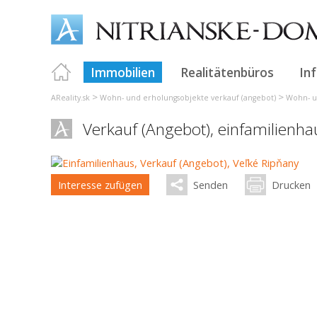
Immobilien
Realitätenbüros
In
>
>
AReality.sk
Wohn- und erholungsobjekte verkauf (angebot)
Wohn- u
Verkauf (Angebot), einfamilienh
Interesse zufügen
Senden
Drucken