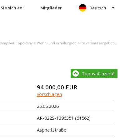
Sie sich an!
Mitglieder
Deutsch
>
(angebot) Topoľčany
Wohn- und erholungsobjekte verkauf (angebot) Veľké Ripňany
Topovať inzerát
94 000,00
EUR
vorschlagen
25.05.2026
AR-022S-1396351 (61562)
Asphaltstraße