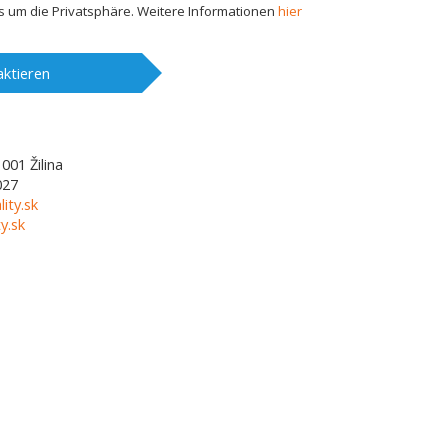
 um die Privatsphäre. Weitere Informationen
hier
ktieren
1001
Žilina
027
lity.sk
y.sk