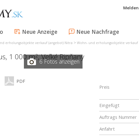
Melden 
fo
Neue Anzeige
Neue Nachfrage
>
nd erholungsobjekte verkauf (angebot) Nitra
Wohn- und erholungsobjekte verkauf 
aus, 1 000 m
,
Veľké Ripňany
2
6 Fotos anzeigen
PDF
Preis
Eingefügt
Auftrags Nummer
Anfahrt