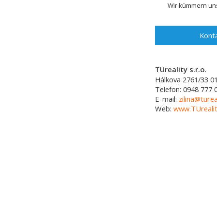
Wir kümmern uns
Konta
TUreality s.r.o.
Hálkova 2761/33
0
Telefon:
0948 777 
E-mail:
zilina@turea
Web:
www.TUrealit