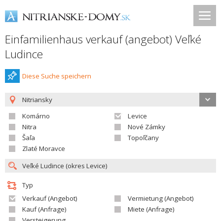
Einfamilienhaus verkauf (angebot) Veľké
Ludince
Diese Suche speichern
Nitriansky
Komárno
Levice
Nitra
Nové Zámky
Šaľa
Topoľčany
Zlaté Moravce
Typ
Verkauf (Angebot)
Vermietung (Angebot)
Kauf (Anfrage)
Miete (Anfrage)
Versteigerung