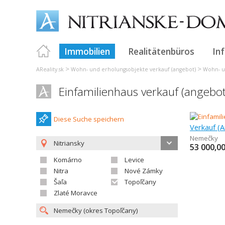
Immobilien
Realitätenbüros
In
>
>
AReality.sk
Wohn- und erholungsobjekte verkauf (angebot)
Wohn- u
Einfamilienhaus verkauf (angeb
Diese Suche speichern
Nemečky
Nitriansky
53 000,0
Komárno
Levice
Nitra
Nové Zámky
Šaľa
Topoľčany
Zlaté Moravce