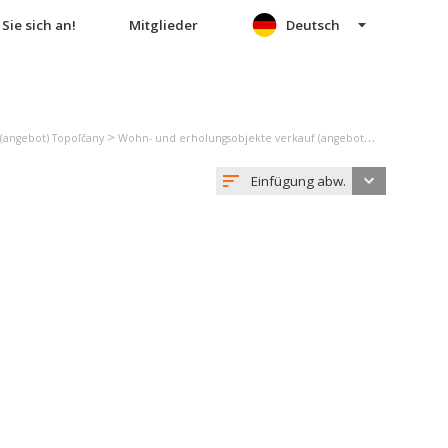
Sie sich an!
Mitglieder
Deutsch
>
>
(angebot) Topoľčany
Wohn- und erholungsobjekte verkauf (angebot) Nemečky
Ei
Einfügung abw.